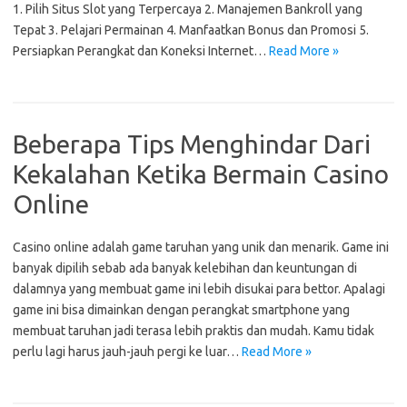
1. Pilih Situs Slot yang Terpercaya 2. Manajemen Bankroll yang
Tepat 3. Pelajari Permainan 4. Manfaatkan Bonus dan Promosi 5.
Persiapkan Perangkat dan Koneksi Internet…
Read More »
Beberapa Tips Menghindar Dari
Kekalahan Ketika Bermain Casino
Online
Casino online adalah game taruhan yang unik dan menarik. Game ini
banyak dipilih sebab ada banyak kelebihan dan keuntungan di
dalamnya yang membuat game ini lebih disukai para bettor. Apalagi
game ini bisa dimainkan dengan perangkat smartphone yang
membuat taruhan jadi terasa lebih praktis dan mudah. Kamu tidak
perlu lagi harus jauh-jauh pergi ke luar…
Read More »