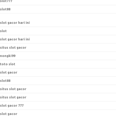
slot777
slot88
slot gacor hari ini
slot
slot gacor hari ini
situs slot gacor
nongki99
toto slot
slot gacor
slot88
situs slot gacor
situs slot gacor
slot gacor 777
slot gacor