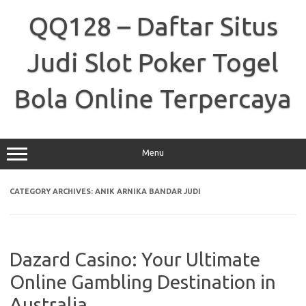
Skip
to
QQ128 – Daftar Situs
content
Judi Slot Poker Togel
Bola Online Terpercaya
Menu
CATEGORY ARCHIVES:
ANIK ARNIKA BANDAR JUDI
Dazard Casino: Your Ultimate
Online Gambling Destination in
Australia