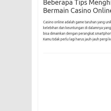
Beberapa Tips Menghi
Bermain Casino Onlin
Casino online adalah game taruhan yang unik
kelebihan dan keuntungan di dalamnya yang m
bisa dimainkan dengan perangkat smartphone
Kamu tidak perlu lagi harus jauh-jauh pergi 