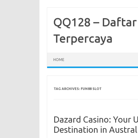
Skip
to
content
QQ128 – Daftar 
Terpercaya
HOME
TAG ARCHIVES:
FUN88 SLOT
Dazard Casino: Your 
Destination in Austral