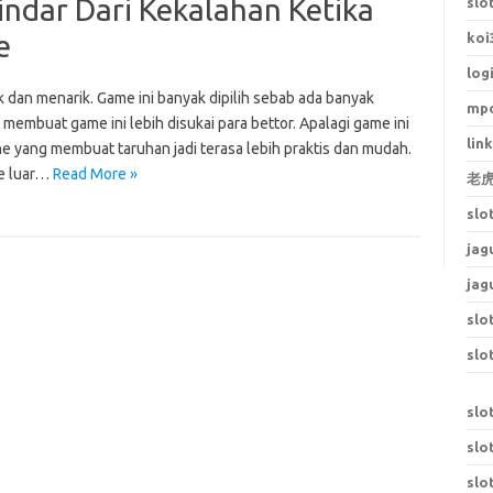
ndar Dari Kekalahan Ketika
slo
e
koi
log
 dan menarik. Game ini banyak dipilih sebab ada banyak
mpo
embuat game ini lebih disukai para bettor. Apalagi game ini
lin
 yang membuat taruhan jadi terasa lebih praktis dan mudah.
ke luar…
Read More »
老
slo
jag
jag
slo
slo
slo
slo
slo