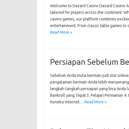
Welcome to Dazard Casino Dazard Casino Aus
tailored for players across the continent. 
casino games, our platform combines excite
entertainment. From classic table games to
Read More »
Persiapan Sebelum Be
Sebelum Anda mulai bermain judi slot onlin
pengalaman bermain Anda lebih menyenangk
langkah-langkah persiapan yang bisa Anda la
Bankroll yang Tepat 3. Pelajari Permainan 4
Koneksi Internet…
Read More »