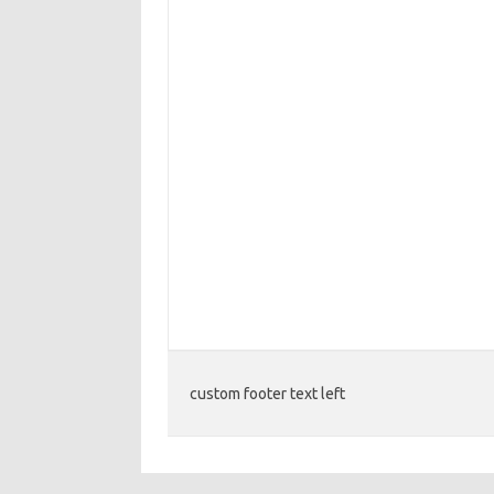
custom footer text left