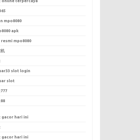
t online terpercaya
365
in mpo8080
8080 apk
k resmi mpo8080
虎机
t
uar33 slot login
uar slot
t777
t88
t gacor hari ini
t
t gacor hari ini