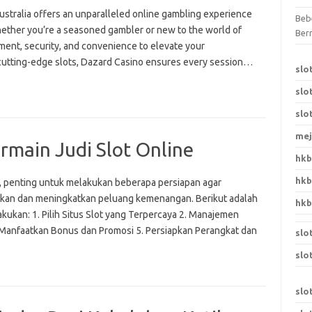
tralia offers an unparalleled online gambling experience
Beb
Whether you’re a seasoned gambler or new to the world of
Ber
ment, security, and convenience to elevate your
 cutting-edge slots, Dazard Casino ensures every session…
slo
slo
slo
mej
rmain Judi Slot Online
hk
hk
e, penting untuk melakukan beberapa persiapan agar
an dan meningkatkan peluang kemenangan. Berikut adalah
hk
kukan: 1. Pilih Situs Slot yang Terpercaya 2. Manajemen
. Manfaatkan Bonus dan Promosi 5. Persiapkan Perangkat dan
slo
slo
slo