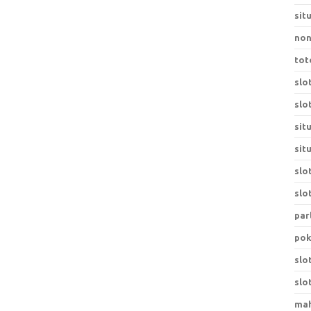
sit
non
tot
slo
slo
sit
sit
slo
slo
par
pok
slo
slo
mah