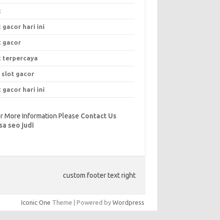
t
t gacor hari ini
t gacor
t terpercaya
k slot gacor
t gacor hari ini
r More Information Please
Contact Us
sa seo judi
custom footer text right
Iconic One
Theme | Powered by
Wordpress