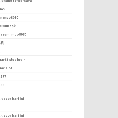
t online terpercaya
365
in mpo8080
8080 apk
k resmi mpo8080
虎机
t
uar33 slot login
uar slot
t777
t88
t gacor hari ini
t
t gacor hari ini