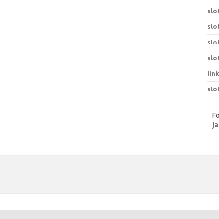
slo
slo
slo
slo
lin
slo
Fo
ja