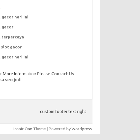
t
t gacor hari ini
t gacor
t terpercaya
k slot gacor
t gacor hari ini
r More Information Please
Contact Us
sa seo judi
custom footer text right
Iconic One
Theme | Powered by
Wordpress