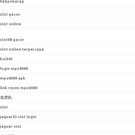
hkbpokerqq
slot gacor
slot online
slot88 gacor
slot online terpercaya
koi365
login mpo8080
mpo8080 apk
link resmi mpo8080
老虎机
slot
jaguar33 slot login
jaguar slot