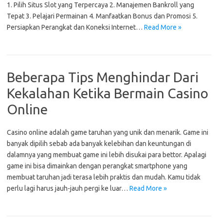
1. Pilih Situs Slot yang Terpercaya 2. Manajemen Bankroll yang
Tepat 3. Pelajari Permainan 4. Manfaatkan Bonus dan Promosi 5.
Persiapkan Perangkat dan Koneksi Internet…
Read More »
Beberapa Tips Menghindar Dari
Kekalahan Ketika Bermain Casino
Online
Casino online adalah game taruhan yang unik dan menarik. Game ini
banyak dipilih sebab ada banyak kelebihan dan keuntungan di
dalamnya yang membuat game ini lebih disukai para bettor. Apalagi
game ini bisa dimainkan dengan perangkat smartphone yang
membuat taruhan jadi terasa lebih praktis dan mudah. Kamu tidak
perlu lagi harus jauh-jauh pergi ke luar…
Read More »