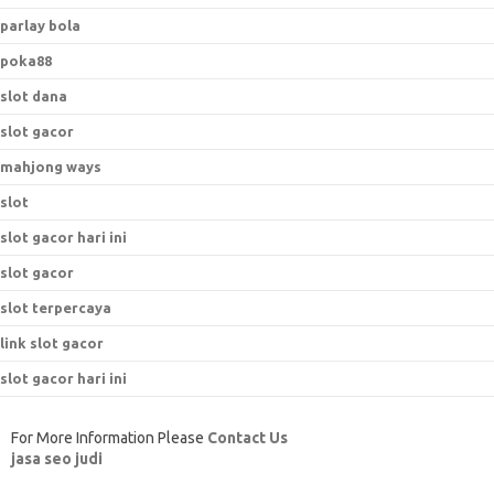
parlay bola
poka88
slot dana
slot gacor
mahjong ways
slot
slot gacor hari ini
slot gacor
slot terpercaya
link slot gacor
slot gacor hari ini
For More Information Please
Contact Us
jasa seo judi