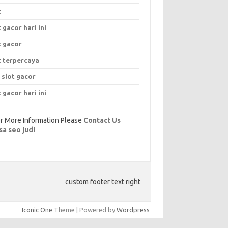
t
t gacor hari ini
t gacor
t terpercaya
k slot gacor
t gacor hari ini
r More Information Please
Contact Us
sa seo judi
custom footer text right
Iconic One
Theme | Powered by
Wordpress