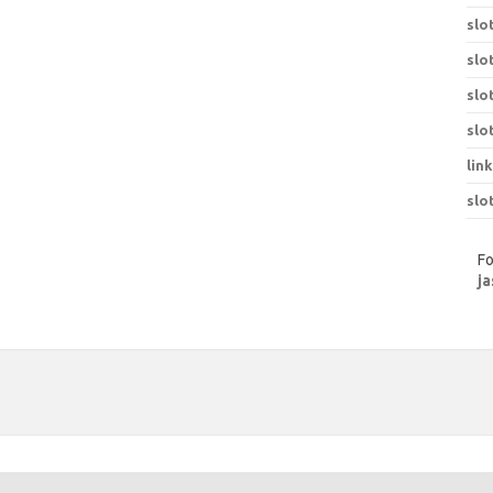
slo
slo
slo
slo
lin
slo
Fo
ja