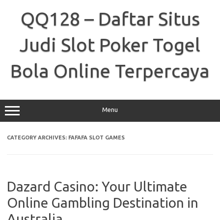
Skip
to
QQ128 – Daftar Situs
content
Judi Slot Poker Togel
Bola Online Terpercaya
Menu
CATEGORY ARCHIVES:
FAFAFA SLOT GAMES
Dazard Casino: Your Ultimate
Online Gambling Destination in
Australia