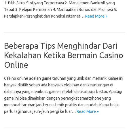
1. Pilih Situs Slot yang Terpercaya 2. Manajemen Bankroll yang
Tepat 3. Pelajari Permainan 4. Manfaatkan Bonus dan Promosi 5.
Persiapkan Perangkat dan Koneksi Internet…
Read More »
Beberapa Tips Menghindar Dari
Kekalahan Ketika Bermain Casino
Online
Casino online adalah game taruhan yang unik dan menarik. Game ini
banyak dipilih sebab ada banyak kelebihan dan keuntungan di
dalamnya yang membuat game ini lebih disukai para bettor. Apalagi
game ini bisa dimainkan dengan perangkat smartphone yang
membuat taruhan jadi terasa lebih praktis dan mudah. Kamu tidak
perlu lagi harus jauh-jauh pergi ke luar…
Read More »