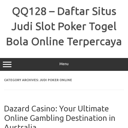
Skip
to
QQ128 – Daftar Situs
content
Judi Slot Poker Togel
Bola Online Terpercaya
Menu
CATEGORY ARCHIVES:
JUDI POKER ONLINE
Dazard Casino: Your Ultimate
Online Gambling Destination in
Australia