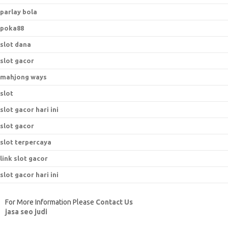
parlay bola
poka88
slot dana
slot gacor
mahjong ways
slot
slot gacor hari ini
slot gacor
slot terpercaya
link slot gacor
slot gacor hari ini
For More Information Please
Contact Us
jasa seo judi