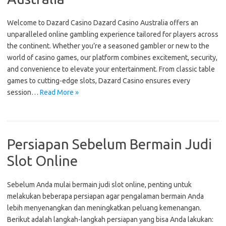
Welcome to Dazard Casino Dazard Casino Australia offers an
unparalleled online gambling experience tailored for players across
the continent. Whether you’re a seasoned gambler or new to the
world of casino games, our platform combines excitement, security,
and convenience to elevate your entertainment. From classic table
games to cutting-edge slots, Dazard Casino ensures every
session…
Read More »
Persiapan Sebelum Bermain Judi
Slot Online
Sebelum Anda mulai bermain judi slot online, penting untuk
melakukan beberapa persiapan agar pengalaman bermain Anda
lebih menyenangkan dan meningkatkan peluang kemenangan.
Berikut adalah langkah-langkah persiapan yang bisa Anda lakukan: