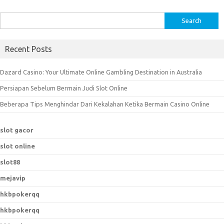
S
e
a
Recent Posts
r
c
Dazard Casino: Your Ultimate Online Gambling Destination in Australia
h
Persiapan Sebelum Bermain Judi Slot Online
f
o
Beberapa Tips Menghindar Dari Kekalahan Ketika Bermain Casino Online
r
:
slot gacor
slot online
slot88
mejavip
hkbpokerqq
hkbpokerqq