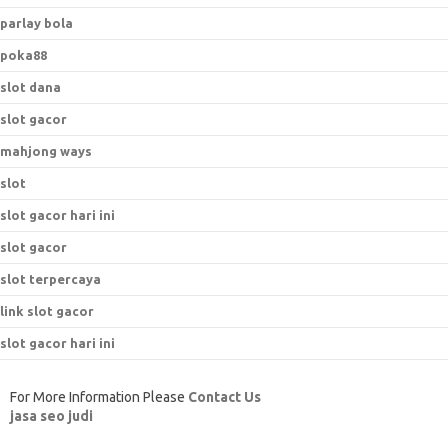
parlay bola
poka88
slot dana
slot gacor
mahjong ways
slot
slot gacor hari ini
slot gacor
slot terpercaya
link slot gacor
slot gacor hari ini
For More Information Please
Contact Us
jasa seo judi