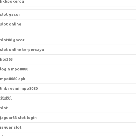
hkbpokerqq
slot gacor
slot online
slot88 gacor
slot online terpercaya
koi365
login mpo8080
mpo8080 apk
link resmi mpo8080
老虎机
slot
jaguar33 slot login
jaguar slot