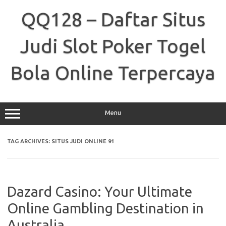
Skip
to
QQ128 – Daftar Situs
content
Judi Slot Poker Togel
Bola Online Terpercaya
Menu
TAG ARCHIVES:
SITUS JUDI ONLINE 91
Dazard Casino: Your Ultimate
Online Gambling Destination in
Australia