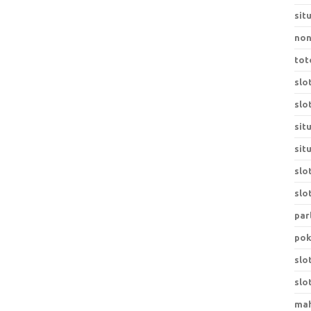
sit
non
tot
slo
slo
sit
sit
slo
slo
par
pok
slo
slo
mah