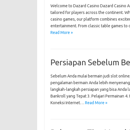
Welcome to Dazard Casino Dazard Casino Aus
tailored for players across the continent. 
casino games, our platform combines excite
entertainment. From classic table games to
Read More »
Persiapan Sebelum Be
Sebelum Anda mulai bermain judi slot onlin
pengalaman bermain Anda lebih menyenangk
langkah-langkah persiapan yang bisa Anda la
Bankroll yang Tepat 3. Pelajari Permainan 4
Koneksi Internet…
Read More »