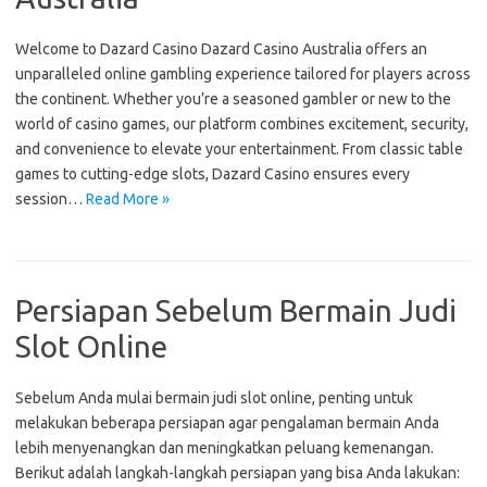
Welcome to Dazard Casino Dazard Casino Australia offers an
unparalleled online gambling experience tailored for players across
the continent. Whether you’re a seasoned gambler or new to the
world of casino games, our platform combines excitement, security,
and convenience to elevate your entertainment. From classic table
games to cutting-edge slots, Dazard Casino ensures every
session…
Read More »
Persiapan Sebelum Bermain Judi
Slot Online
Sebelum Anda mulai bermain judi slot online, penting untuk
melakukan beberapa persiapan agar pengalaman bermain Anda
lebih menyenangkan dan meningkatkan peluang kemenangan.
Berikut adalah langkah-langkah persiapan yang bisa Anda lakukan: