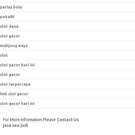
parlay bola
poka88
slot dana
slot gacor
mahjong ways
slot
slot gacor hari ini
slot gacor
slot terpercaya
link slot gacor
slot gacor hari ini
For More Information Please
Contact Us
jasa seo judi