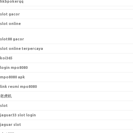
hkbpokerqq
slot gacor
slot online
slot88 gacor
slot online terpercaya
koi365
login mpo8080
mpo8080 apk
link resmi mpo8080
老虎机
slot
jaguar33 slot login
jaguar slot