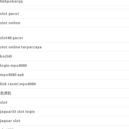
hkbpokerqq
slot gacor
slot online
slot88 gacor
slot online terpercaya
koi365
login mpo8080
mpo8080 apk
link resmi mpo8080
老虎机
slot
jaguar33 slot login
jaguar slot