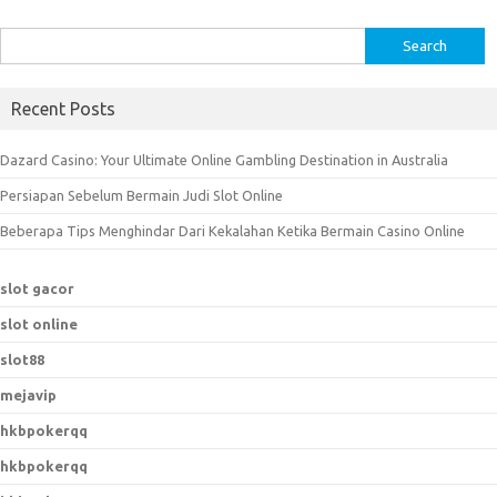
S
e
a
Recent Posts
r
c
Dazard Casino: Your Ultimate Online Gambling Destination in Australia
h
Persiapan Sebelum Bermain Judi Slot Online
f
o
Beberapa Tips Menghindar Dari Kekalahan Ketika Bermain Casino Online
r
:
slot gacor
slot online
slot88
mejavip
hkbpokerqq
hkbpokerqq