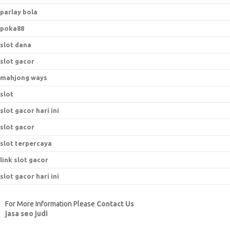
parlay bola
poka88
slot dana
slot gacor
mahjong ways
slot
slot gacor hari ini
slot gacor
slot terpercaya
link slot gacor
slot gacor hari ini
For More Information Please
Contact Us
jasa seo judi