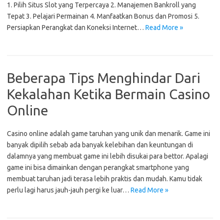
1. Pilih Situs Slot yang Terpercaya 2. Manajemen Bankroll yang
Tepat 3. Pelajari Permainan 4. Manfaatkan Bonus dan Promosi 5.
Persiapkan Perangkat dan Koneksi Internet…
Read More »
Beberapa Tips Menghindar Dari
Kekalahan Ketika Bermain Casino
Online
Casino online adalah game taruhan yang unik dan menarik. Game ini
banyak dipilih sebab ada banyak kelebihan dan keuntungan di
dalamnya yang membuat game ini lebih disukai para bettor. Apalagi
game ini bisa dimainkan dengan perangkat smartphone yang
membuat taruhan jadi terasa lebih praktis dan mudah. Kamu tidak
perlu lagi harus jauh-jauh pergi ke luar…
Read More »