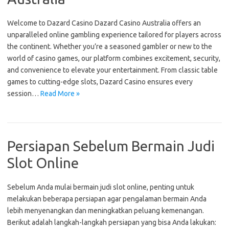
Welcome to Dazard Casino Dazard Casino Australia offers an
unparalleled online gambling experience tailored for players across
the continent. Whether you’re a seasoned gambler or new to the
world of casino games, our platform combines excitement, security,
and convenience to elevate your entertainment. From classic table
games to cutting-edge slots, Dazard Casino ensures every
session…
Read More »
Persiapan Sebelum Bermain Judi
Slot Online
Sebelum Anda mulai bermain judi slot online, penting untuk
melakukan beberapa persiapan agar pengalaman bermain Anda
lebih menyenangkan dan meningkatkan peluang kemenangan.
Berikut adalah langkah-langkah persiapan yang bisa Anda lakukan: