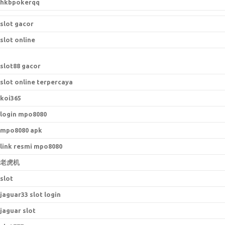
hkbpokerqq
slot gacor
slot online
slot88 gacor
slot online terpercaya
koi365
login mpo8080
mpo8080 apk
link resmi mpo8080
老虎机
slot
jaguar33 slot login
jaguar slot