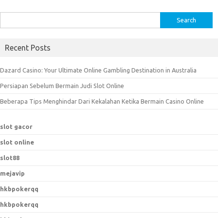
S
e
a
Recent Posts
r
c
Dazard Casino: Your Ultimate Online Gambling Destination in Australia
h
Persiapan Sebelum Bermain Judi Slot Online
f
o
Beberapa Tips Menghindar Dari Kekalahan Ketika Bermain Casino Online
r
:
slot gacor
slot online
slot88
mejavip
hkbpokerqq
hkbpokerqq