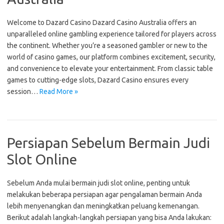
Welcome to Dazard Casino Dazard Casino Australia offers an
unparalleled online gambling experience tailored for players across
the continent. Whether you’re a seasoned gambler or new to the
world of casino games, our platform combines excitement, security,
and convenience to elevate your entertainment. From classic table
games to cutting-edge slots, Dazard Casino ensures every
session…
Read More »
Persiapan Sebelum Bermain Judi
Slot Online
Sebelum Anda mulai bermain judi slot online, penting untuk
melakukan beberapa persiapan agar pengalaman bermain Anda
lebih menyenangkan dan meningkatkan peluang kemenangan.
Berikut adalah langkah-langkah persiapan yang bisa Anda lakukan: