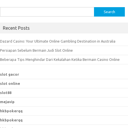
S
e
a
Recent Posts
r
c
Dazard Casino: Your Ultimate Online Gambling Destination in Australia
h
Persiapan Sebelum Bermain Judi Slot Online
f
o
Beberapa Tips Menghindar Dari Kekalahan Ketika Bermain Casino Online
r
:
slot gacor
slot online
slot88
mejavip
hkbpokerqq
hkbpokerqq