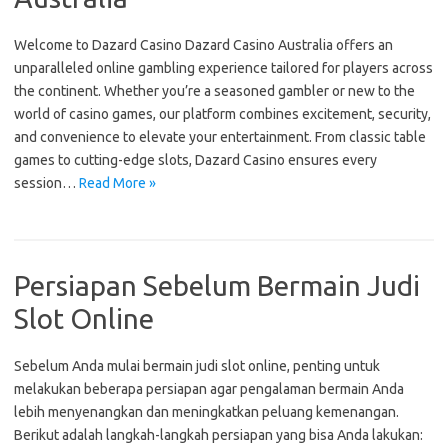
Welcome to Dazard Casino Dazard Casino Australia offers an
unparalleled online gambling experience tailored for players across
the continent. Whether you’re a seasoned gambler or new to the
world of casino games, our platform combines excitement, security,
and convenience to elevate your entertainment. From classic table
games to cutting-edge slots, Dazard Casino ensures every
session…
Read More »
Persiapan Sebelum Bermain Judi
Slot Online
Sebelum Anda mulai bermain judi slot online, penting untuk
melakukan beberapa persiapan agar pengalaman bermain Anda
lebih menyenangkan dan meningkatkan peluang kemenangan.
Berikut adalah langkah-langkah persiapan yang bisa Anda lakukan: