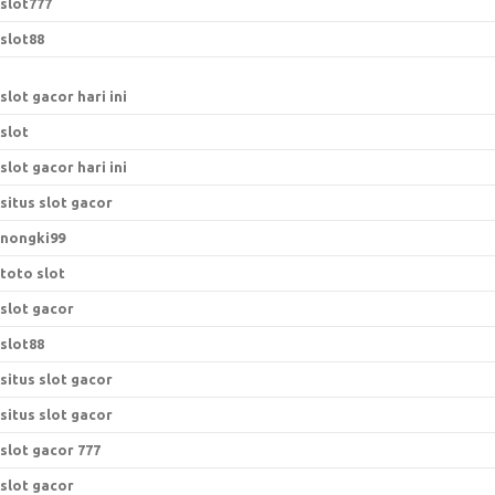
slot777
slot88
slot gacor hari ini
slot
slot gacor hari ini
situs slot gacor
nongki99
toto slot
slot gacor
slot88
situs slot gacor
situs slot gacor
slot gacor 777
slot gacor