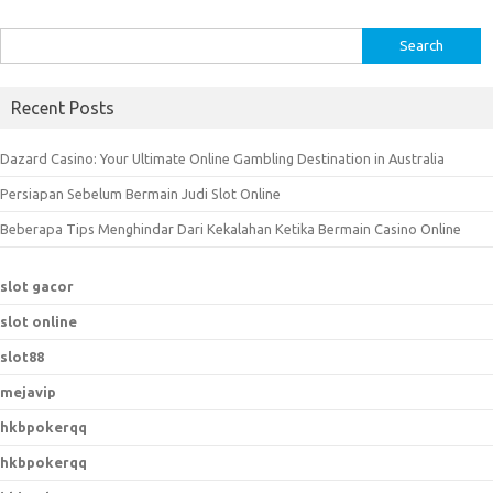
S
e
a
Recent Posts
r
c
Dazard Casino: Your Ultimate Online Gambling Destination in Australia
h
Persiapan Sebelum Bermain Judi Slot Online
f
o
Beberapa Tips Menghindar Dari Kekalahan Ketika Bermain Casino Online
r
:
slot gacor
slot online
slot88
mejavip
hkbpokerqq
hkbpokerqq