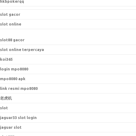
hkbpokerqq
slot gacor
slot online
slot88 gacor
slot online terpercaya
koi365
login mpo8080
mpo8080 apk
link resmi mpo8080
老虎机
slot
jaguar33 slot login
jaguar slot