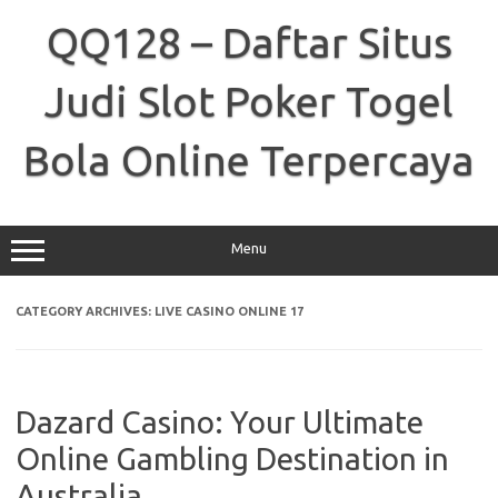
Skip
to
QQ128 – Daftar Situs
content
Judi Slot Poker Togel
Bola Online Terpercaya
Menu
CATEGORY ARCHIVES:
LIVE CASINO ONLINE 17
Dazard Casino: Your Ultimate
Online Gambling Destination in
Australia