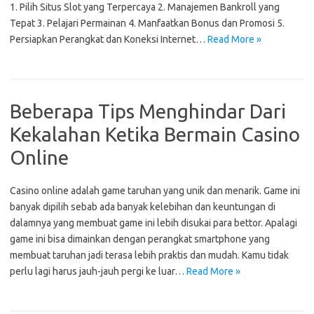
1. Pilih Situs Slot yang Terpercaya 2. Manajemen Bankroll yang
Tepat 3. Pelajari Permainan 4. Manfaatkan Bonus dan Promosi 5.
Persiapkan Perangkat dan Koneksi Internet…
Read More »
Beberapa Tips Menghindar Dari
Kekalahan Ketika Bermain Casino
Online
Casino online adalah game taruhan yang unik dan menarik. Game ini
banyak dipilih sebab ada banyak kelebihan dan keuntungan di
dalamnya yang membuat game ini lebih disukai para bettor. Apalagi
game ini bisa dimainkan dengan perangkat smartphone yang
membuat taruhan jadi terasa lebih praktis dan mudah. Kamu tidak
perlu lagi harus jauh-jauh pergi ke luar…
Read More »