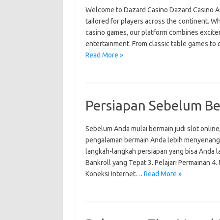
Welcome to Dazard Casino Dazard Casino Aus
tailored for players across the continent. 
casino games, our platform combines excite
entertainment. From classic table games to
Read More »
Persiapan Sebelum Be
Sebelum Anda mulai bermain judi slot onlin
pengalaman bermain Anda lebih menyenangk
langkah-langkah persiapan yang bisa Anda la
Bankroll yang Tepat 3. Pelajari Permainan 4
Koneksi Internet…
Read More »