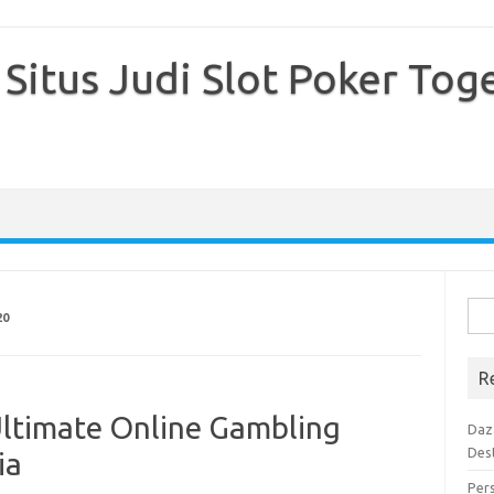
Situs Judi Slot Poker Tog
Sea
20
for:
R
Ultimate Online Gambling
Daz
Dest
ia
Per