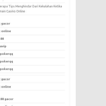
erapa Tips Menghindar Dari Kekalahan Ketika
main Casino Online
t gacor
t online
t88
avip
bpokerqq
bpokerqq
bpokerqq
t gacor
t online
t88 gacor