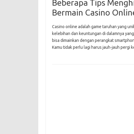
Beberapa Tips Menghi
Bermain Casino Onlin
Casino online adalah game taruhan yang unik
kelebihan dan keuntungan di dalamnya yang m
bisa dimainkan dengan perangkat smartphone
Kamu tidak perlu lagi harus jauh-jauh pergi 