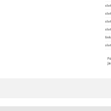
slo
slo
slo
slo
lin
slo
Fo
ja