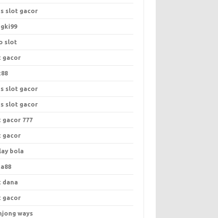
us slot gacor
gki99
o slot
t gacor
t88
us slot gacor
us slot gacor
t gacor 777
t gacor
lay bola
a88
t dana
t gacor
jong ways