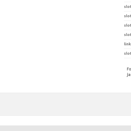
slo
slo
slo
slo
lin
slo
Fo
ja