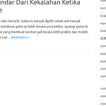
ndar Dari Kekalahan Ketika
slo
e
koi
log
 dan menarik. Game ini banyak dipilih sebab ada banyak
mpo
embuat game ini lebih disukai para bettor. Apalagi game ini
lin
 yang membuat taruhan jadi terasa lebih praktis dan mudah.
ke luar…
Read More »
老
slo
jag
jag
slo
slo
slo
slo
slo