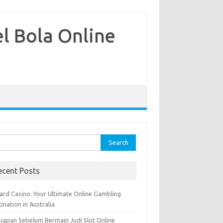
el Bola Online
rch
ecent Posts
ard Casino: Your Ultimate Online Gambling
ination in Australia
siapan Sebelum Bermain Judi Slot Online