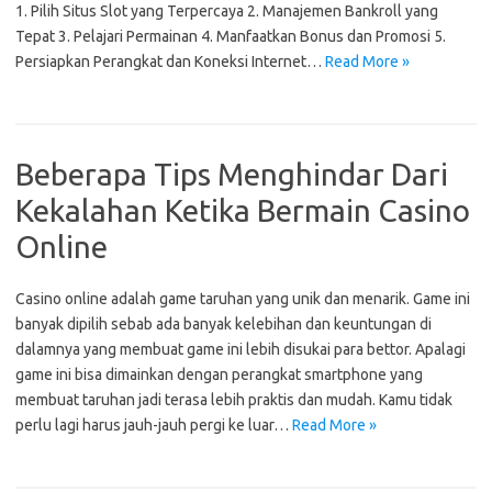
1. Pilih Situs Slot yang Terpercaya 2. Manajemen Bankroll yang
Tepat 3. Pelajari Permainan 4. Manfaatkan Bonus dan Promosi 5.
Persiapkan Perangkat dan Koneksi Internet…
Read More »
Beberapa Tips Menghindar Dari
Kekalahan Ketika Bermain Casino
Online
Casino online adalah game taruhan yang unik dan menarik. Game ini
banyak dipilih sebab ada banyak kelebihan dan keuntungan di
dalamnya yang membuat game ini lebih disukai para bettor. Apalagi
game ini bisa dimainkan dengan perangkat smartphone yang
membuat taruhan jadi terasa lebih praktis dan mudah. Kamu tidak
perlu lagi harus jauh-jauh pergi ke luar…
Read More »