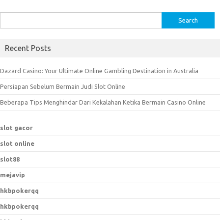
S
e
a
Recent Posts
r
c
Dazard Casino: Your Ultimate Online Gambling Destination in Australia
h
Persiapan Sebelum Bermain Judi Slot Online
f
o
Beberapa Tips Menghindar Dari Kekalahan Ketika Bermain Casino Online
r
:
slot gacor
slot online
slot88
mejavip
hkbpokerqq
hkbpokerqq