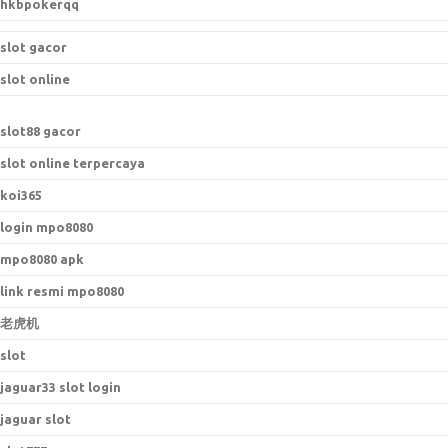
hkbpokerqq
slot gacor
slot online
slot88 gacor
slot online terpercaya
koi365
login mpo8080
mpo8080 apk
link resmi mpo8080
老虎机
slot
jaguar33 slot login
jaguar slot