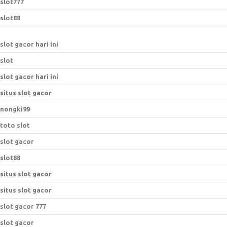
slot777
slot88
slot gacor hari ini
slot
slot gacor hari ini
situs slot gacor
nongki99
toto slot
slot gacor
slot88
situs slot gacor
situs slot gacor
slot gacor 777
slot gacor