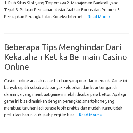
1. Pilih Situs Slot yang Terpercaya 2. Manajemen Bankroll yang
Tepat 3. Pelajari Permainan 4. Manfaatkan Bonus dan Promosi 5.
Persiapkan Perangkat dan Koneksi Internet…
Read More »
Beberapa Tips Menghindar Dari
Kekalahan Ketika Bermain Casino
Online
Casino online adalah game taruhan yang unik dan menarik. Game ini
banyak dipilih sebab ada banyak kelebihan dan keuntungan di
dalamnya yang membuat game ini lebih disukai para bettor. Apalagi
game ini bisa dimainkan dengan perangkat smartphone yang
membuat taruhan jadi terasa lebih praktis dan mudah. Kamu tidak
perlu lagi harus jauh-jauh pergi ke luar…
Read More »