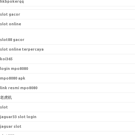
hkbpokerqq
slot gacor
slot online
slot88 gacor
slot online terpercaya
koi365
login mpo8080
mpo8080 apk
link resmi mpo8080
老虎机
slot
jaguar33 slot login
jaguar slot