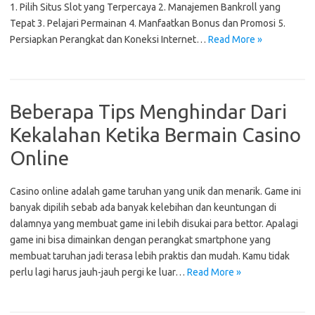
1. Pilih Situs Slot yang Terpercaya 2. Manajemen Bankroll yang
Tepat 3. Pelajari Permainan 4. Manfaatkan Bonus dan Promosi 5.
Persiapkan Perangkat dan Koneksi Internet…
Read More »
Beberapa Tips Menghindar Dari
Kekalahan Ketika Bermain Casino
Online
Casino online adalah game taruhan yang unik dan menarik. Game ini
banyak dipilih sebab ada banyak kelebihan dan keuntungan di
dalamnya yang membuat game ini lebih disukai para bettor. Apalagi
game ini bisa dimainkan dengan perangkat smartphone yang
membuat taruhan jadi terasa lebih praktis dan mudah. Kamu tidak
perlu lagi harus jauh-jauh pergi ke luar…
Read More »