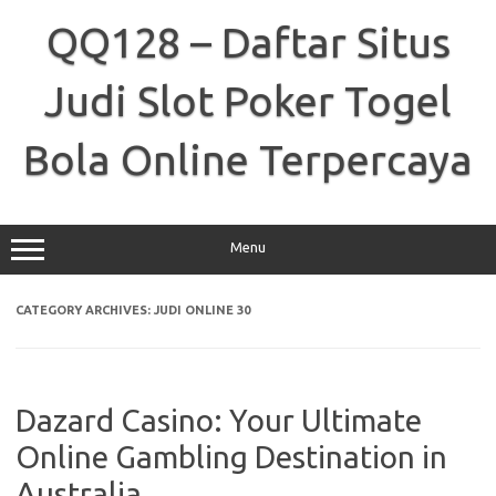
Skip
to
QQ128 – Daftar Situs
content
Judi Slot Poker Togel
Bola Online Terpercaya
Menu
CATEGORY ARCHIVES:
JUDI ONLINE 30
Dazard Casino: Your Ultimate
Online Gambling Destination in
Australia