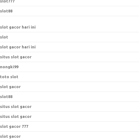
slot777
slot88
slot gacor hari ini
slot
slot gacor hari ini
situs slot gacor
nongki99
toto slot
slot gacor
slot88
situs slot gacor
situs slot gacor
slot gacor 777
slot gacor