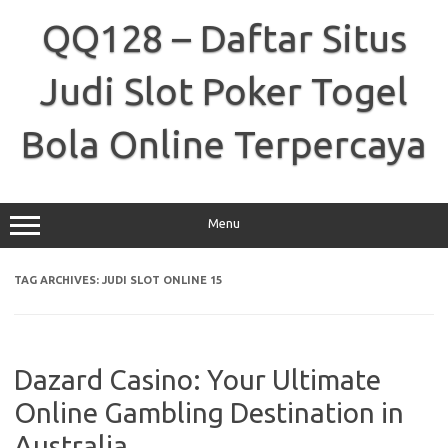
Skip
to
QQ128 – Daftar Situs
content
Judi Slot Poker Togel
Bola Online Terpercaya
Menu
TAG ARCHIVES:
JUDI SLOT ONLINE 15
Dazard Casino: Your Ultimate
Online Gambling Destination in
Australia