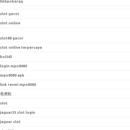
hkbpokerqq
slot gacor
slot online
slot88 gacor
slot online terpercaya
koi365
login mpo8080
mpo8080 apk
link resmi mpo8080
老虎机
slot
jaguar33 slot login
jaguar slot