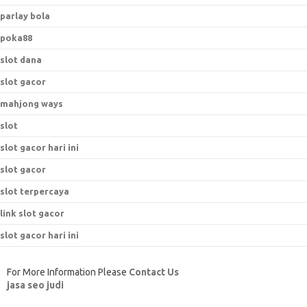
parlay bola
poka88
slot dana
slot gacor
mahjong ways
slot
slot gacor hari ini
slot gacor
slot terpercaya
link slot gacor
slot gacor hari ini
For More Information Please
Contact Us
jasa seo judi