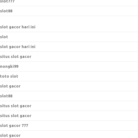
slot777
slot88
slot gacor hari ini
slot
slot gacor hari ini
situs slot gacor
nongki99
toto slot
slot gacor
slot88
situs slot gacor
situs slot gacor
slot gacor 777
slot gacor