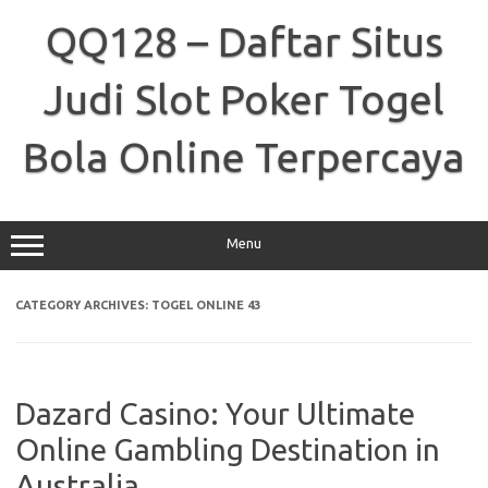
Skip
to
QQ128 – Daftar Situs
content
Judi Slot Poker Togel
Bola Online Terpercaya
Menu
CATEGORY ARCHIVES:
TOGEL ONLINE 43
Dazard Casino: Your Ultimate
Online Gambling Destination in
Australia