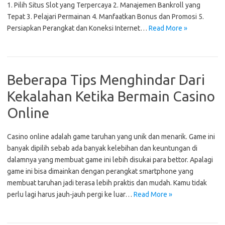
1. Pilih Situs Slot yang Terpercaya 2. Manajemen Bankroll yang
Tepat 3. Pelajari Permainan 4. Manfaatkan Bonus dan Promosi 5.
Persiapkan Perangkat dan Koneksi Internet…
Read More »
Beberapa Tips Menghindar Dari
Kekalahan Ketika Bermain Casino
Online
Casino online adalah game taruhan yang unik dan menarik. Game ini
banyak dipilih sebab ada banyak kelebihan dan keuntungan di
dalamnya yang membuat game ini lebih disukai para bettor. Apalagi
game ini bisa dimainkan dengan perangkat smartphone yang
membuat taruhan jadi terasa lebih praktis dan mudah. Kamu tidak
perlu lagi harus jauh-jauh pergi ke luar…
Read More »