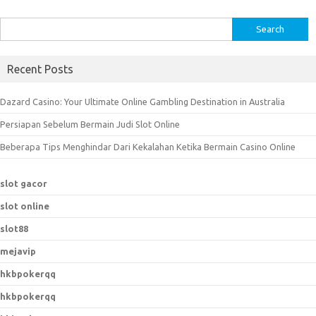
S
e
a
Recent Posts
r
c
Dazard Casino: Your Ultimate Online Gambling Destination in Australia
h
Persiapan Sebelum Bermain Judi Slot Online
f
o
Beberapa Tips Menghindar Dari Kekalahan Ketika Bermain Casino Online
r
:
slot gacor
slot online
slot88
mejavip
hkbpokerqq
hkbpokerqq