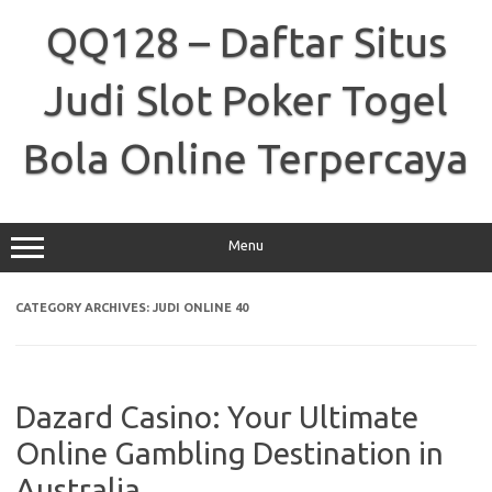
Skip
to
QQ128 – Daftar Situs
content
Judi Slot Poker Togel
Bola Online Terpercaya
Menu
CATEGORY ARCHIVES:
JUDI ONLINE 40
Dazard Casino: Your Ultimate
Online Gambling Destination in
Australia