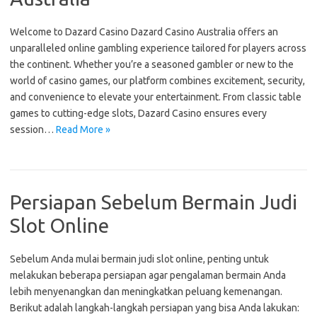
Welcome to Dazard Casino Dazard Casino Australia offers an
unparalleled online gambling experience tailored for players across
the continent. Whether you’re a seasoned gambler or new to the
world of casino games, our platform combines excitement, security,
and convenience to elevate your entertainment. From classic table
games to cutting-edge slots, Dazard Casino ensures every
session…
Read More »
Persiapan Sebelum Bermain Judi
Slot Online
Sebelum Anda mulai bermain judi slot online, penting untuk
melakukan beberapa persiapan agar pengalaman bermain Anda
lebih menyenangkan dan meningkatkan peluang kemenangan.
Berikut adalah langkah-langkah persiapan yang bisa Anda lakukan: