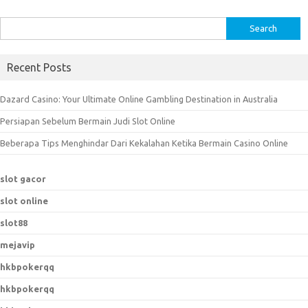
S
e
a
Recent Posts
r
c
Dazard Casino: Your Ultimate Online Gambling Destination in Australia
h
Persiapan Sebelum Bermain Judi Slot Online
f
o
Beberapa Tips Menghindar Dari Kekalahan Ketika Bermain Casino Online
r
:
slot gacor
slot online
slot88
mejavip
hkbpokerqq
hkbpokerqq