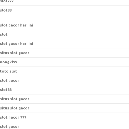
slot777
slot88
slot gacor hari ini
slot
slot gacor hari ini
situs slot gacor
nongki99
toto slot
slot gacor
slot88
situs slot gacor
situs slot gacor
slot gacor 777
slot gacor