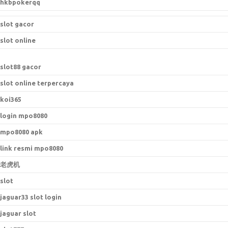
hkbpokerqq
slot gacor
slot online
slot88 gacor
slot online terpercaya
koi365
login mpo8080
mpo8080 apk
link resmi mpo8080
老虎机
slot
jaguar33 slot login
jaguar slot