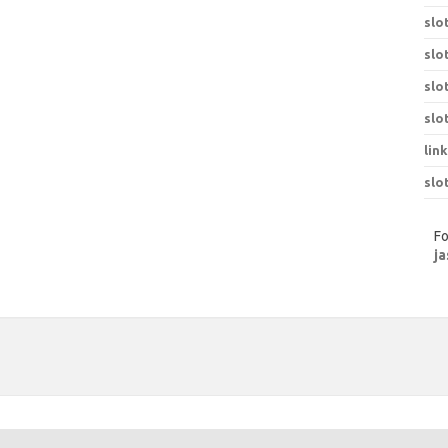
slo
slo
slo
slo
lin
slo
Fo
ja