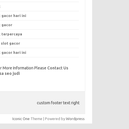
t
t gacor hari ini
t gacor
t terpercaya
k slot gacor
t gacor hari ini
r More Information Please
Contact Us
sa seo judi
custom footer text right
Iconic One
Theme | Powered by
Wordpress