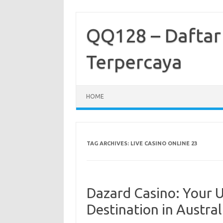
Skip
to
content
QQ128 – Daftar 
Terpercaya
HOME
TAG ARCHIVES:
LIVE CASINO ONLINE 23
Dazard Casino: Your 
Destination in Austral