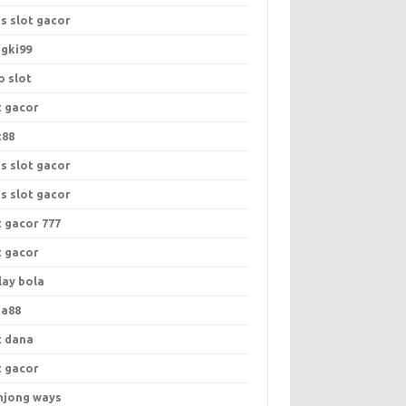
us slot gacor
gki99
o slot
t gacor
t88
us slot gacor
us slot gacor
t gacor 777
t gacor
lay bola
a88
t dana
t gacor
jong ways