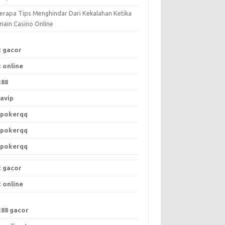
erapa Tips Menghindar Dari Kekalahan Ketika
main Casino Online
t gacor
t online
t88
avip
bpokerqq
bpokerqq
bpokerqq
t gacor
t online
t88 gacor