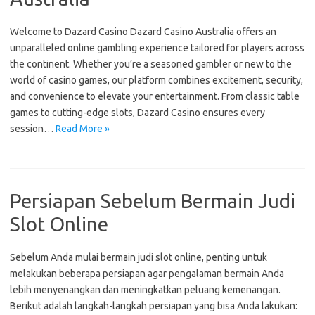
Welcome to Dazard Casino Dazard Casino Australia offers an
unparalleled online gambling experience tailored for players across
the continent. Whether you’re a seasoned gambler or new to the
world of casino games, our platform combines excitement, security,
and convenience to elevate your entertainment. From classic table
games to cutting-edge slots, Dazard Casino ensures every
session…
Read More »
Persiapan Sebelum Bermain Judi
Slot Online
Sebelum Anda mulai bermain judi slot online, penting untuk
melakukan beberapa persiapan agar pengalaman bermain Anda
lebih menyenangkan dan meningkatkan peluang kemenangan.
Berikut adalah langkah-langkah persiapan yang bisa Anda lakukan: