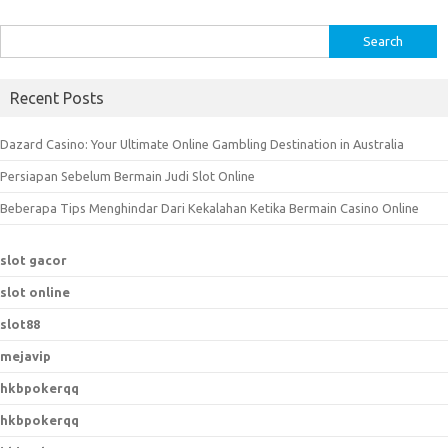
S
e
a
Recent Posts
r
c
Dazard Casino: Your Ultimate Online Gambling Destination in Australia
h
Persiapan Sebelum Bermain Judi Slot Online
f
o
Beberapa Tips Menghindar Dari Kekalahan Ketika Bermain Casino Online
r
:
slot gacor
slot online
slot88
mejavip
hkbpokerqq
hkbpokerqq