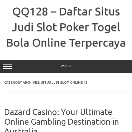
Skip
to
QQ128 – Daftar Situs
content
Judi Slot Poker Togel
Bola Online Terpercaya
Menu
CATEGORY ARCHIVES:
SITUS JUDI SLOT ONLINE 13
Dazard Casino: Your Ultimate
Online Gambling Destination in
Australia