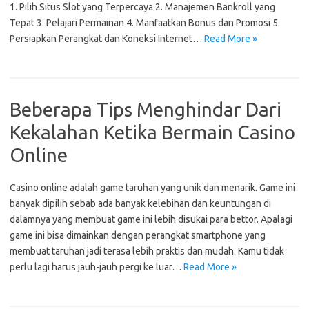
1. Pilih Situs Slot yang Terpercaya 2. Manajemen Bankroll yang
Tepat 3. Pelajari Permainan 4. Manfaatkan Bonus dan Promosi 5.
Persiapkan Perangkat dan Koneksi Internet…
Read More »
Beberapa Tips Menghindar Dari
Kekalahan Ketika Bermain Casino
Online
Casino online adalah game taruhan yang unik dan menarik. Game ini
banyak dipilih sebab ada banyak kelebihan dan keuntungan di
dalamnya yang membuat game ini lebih disukai para bettor. Apalagi
game ini bisa dimainkan dengan perangkat smartphone yang
membuat taruhan jadi terasa lebih praktis dan mudah. Kamu tidak
perlu lagi harus jauh-jauh pergi ke luar…
Read More »