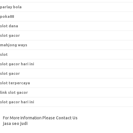
parlay bola
poka88
slot dana
slot gacor
mahjong ways
slot
slot gacor hari ini
slot gacor
slot terpercaya
link slot gacor
slot gacor hari ini
For More Information Please
Contact Us
jasa seo judi