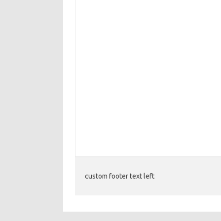
custom footer text left