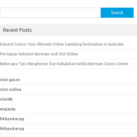
S
e
a
Recent Posts
r
c
Dazard Casino: Your Ultimate Online Gambling Destination in Australia
h
Persiapan Sebelum Bermain Judi Slot Online
f
o
Beberapa Tips Menghindar Dari Kekalahan Ketika Bermain Casino Online
r
:
slot gacor
slot online
slot88
mejavip
hkbpokerqq
hkbpokerqq