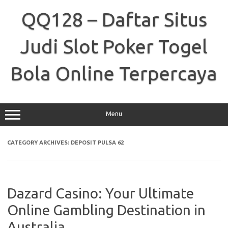
Skip
to
QQ128 – Daftar Situs
content
Judi Slot Poker Togel
Bola Online Terpercaya
Menu
CATEGORY ARCHIVES:
DEPOSIT PULSA 62
Dazard Casino: Your Ultimate
Online Gambling Destination in
Australia