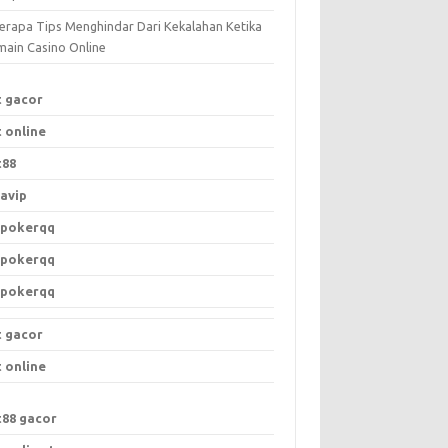
erapa Tips Menghindar Dari Kekalahan Ketika
main Casino Online
t gacor
t online
t88
avip
bpokerqq
bpokerqq
bpokerqq
t gacor
t online
t88 gacor