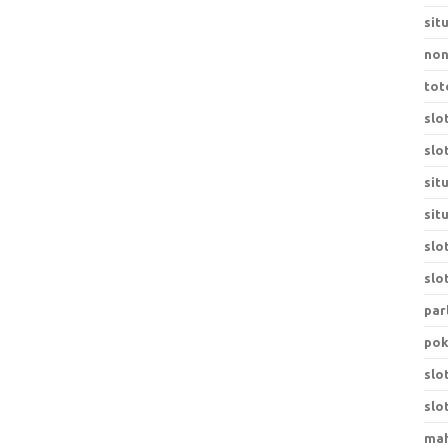
sit
non
tot
slo
slo
sit
sit
slo
slo
par
pok
slo
slo
mah