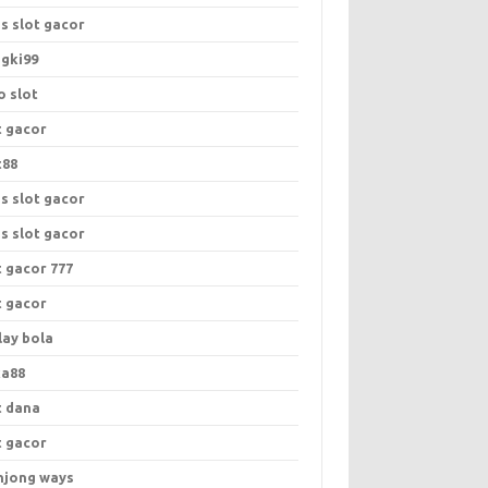
us slot gacor
gki99
o slot
t gacor
t88
us slot gacor
us slot gacor
t gacor 777
t gacor
lay bola
a88
t dana
t gacor
jong ways