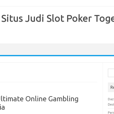
Situs Judi Slot Poker Tog
Sea
for:
R
Ultimate Online Gambling
Daz
Dest
ia
Per