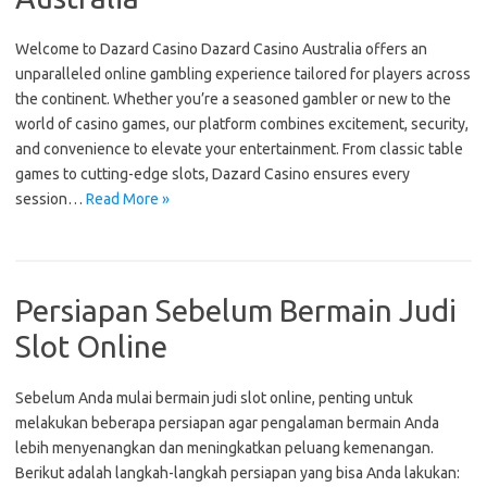
Welcome to Dazard Casino Dazard Casino Australia offers an
unparalleled online gambling experience tailored for players across
the continent. Whether you’re a seasoned gambler or new to the
world of casino games, our platform combines excitement, security,
and convenience to elevate your entertainment. From classic table
games to cutting-edge slots, Dazard Casino ensures every
session…
Read More »
Persiapan Sebelum Bermain Judi
Slot Online
Sebelum Anda mulai bermain judi slot online, penting untuk
melakukan beberapa persiapan agar pengalaman bermain Anda
lebih menyenangkan dan meningkatkan peluang kemenangan.
Berikut adalah langkah-langkah persiapan yang bisa Anda lakukan: