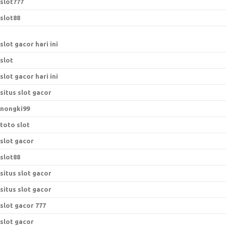
slot777
slot88
slot gacor hari ini
slot
slot gacor hari ini
situs slot gacor
nongki99
toto slot
slot gacor
slot88
situs slot gacor
situs slot gacor
slot gacor 777
slot gacor