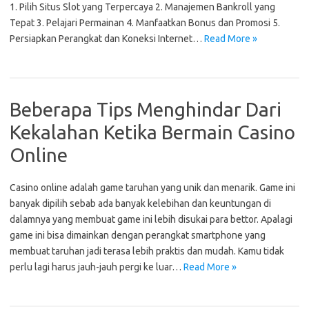
1. Pilih Situs Slot yang Terpercaya 2. Manajemen Bankroll yang
Tepat 3. Pelajari Permainan 4. Manfaatkan Bonus dan Promosi 5.
Persiapkan Perangkat dan Koneksi Internet…
Read More »
Beberapa Tips Menghindar Dari
Kekalahan Ketika Bermain Casino
Online
Casino online adalah game taruhan yang unik dan menarik. Game ini
banyak dipilih sebab ada banyak kelebihan dan keuntungan di
dalamnya yang membuat game ini lebih disukai para bettor. Apalagi
game ini bisa dimainkan dengan perangkat smartphone yang
membuat taruhan jadi terasa lebih praktis dan mudah. Kamu tidak
perlu lagi harus jauh-jauh pergi ke luar…
Read More »