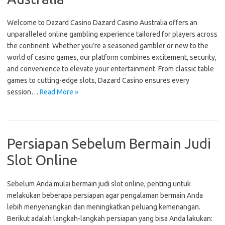
Welcome to Dazard Casino Dazard Casino Australia offers an
unparalleled online gambling experience tailored for players across
the continent. Whether you’re a seasoned gambler or new to the
world of casino games, our platform combines excitement, security,
and convenience to elevate your entertainment. From classic table
games to cutting-edge slots, Dazard Casino ensures every
session…
Read More »
Persiapan Sebelum Bermain Judi
Slot Online
Sebelum Anda mulai bermain judi slot online, penting untuk
melakukan beberapa persiapan agar pengalaman bermain Anda
lebih menyenangkan dan meningkatkan peluang kemenangan.
Berikut adalah langkah-langkah persiapan yang bisa Anda lakukan: