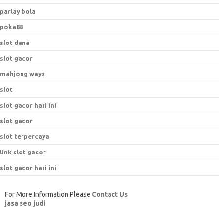
parlay bola
poka88
slot dana
slot gacor
mahjong ways
slot
slot gacor hari ini
slot gacor
slot terpercaya
link slot gacor
slot gacor hari ini
For More Information Please
Contact Us
jasa seo judi