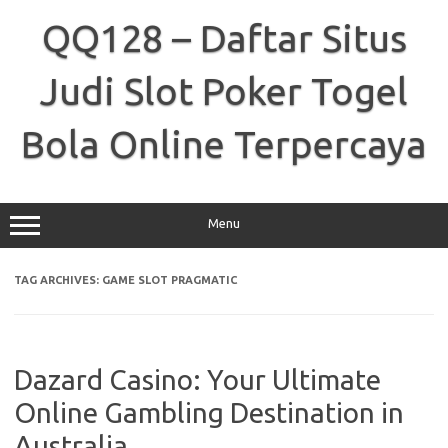
Skip
to
QQ128 – Daftar Situs
content
Judi Slot Poker Togel
Bola Online Terpercaya
Menu
TAG ARCHIVES:
GAME SLOT PRAGMATIC
Dazard Casino: Your Ultimate
Online Gambling Destination in
Australia