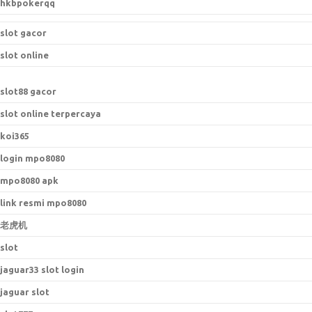
hkbpokerqq
slot gacor
slot online
slot88 gacor
slot online terpercaya
koi365
login mpo8080
mpo8080 apk
link resmi mpo8080
老虎机
slot
jaguar33 slot login
jaguar slot