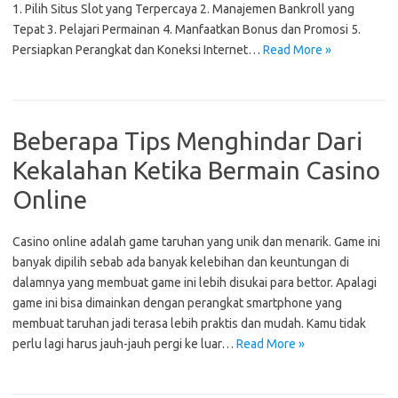
1. Pilih Situs Slot yang Terpercaya 2. Manajemen Bankroll yang
Tepat 3. Pelajari Permainan 4. Manfaatkan Bonus dan Promosi 5.
Persiapkan Perangkat dan Koneksi Internet…
Read More »
Beberapa Tips Menghindar Dari
Kekalahan Ketika Bermain Casino
Online
Casino online adalah game taruhan yang unik dan menarik. Game ini
banyak dipilih sebab ada banyak kelebihan dan keuntungan di
dalamnya yang membuat game ini lebih disukai para bettor. Apalagi
game ini bisa dimainkan dengan perangkat smartphone yang
membuat taruhan jadi terasa lebih praktis dan mudah. Kamu tidak
perlu lagi harus jauh-jauh pergi ke luar…
Read More »