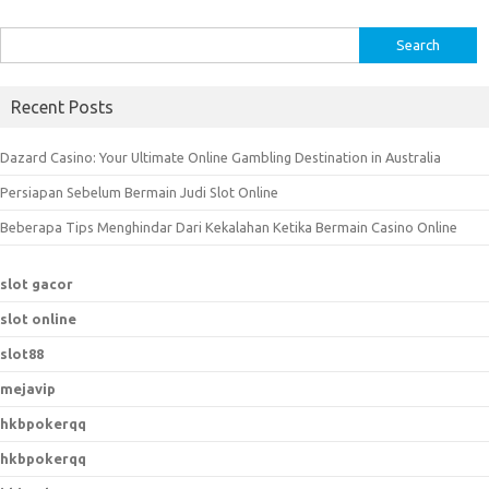
S
e
a
Recent Posts
r
c
Dazard Casino: Your Ultimate Online Gambling Destination in Australia
h
Persiapan Sebelum Bermain Judi Slot Online
f
o
Beberapa Tips Menghindar Dari Kekalahan Ketika Bermain Casino Online
r
:
slot gacor
slot online
slot88
mejavip
hkbpokerqq
hkbpokerqq