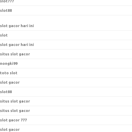
slot777
slot88
slot gacor hari ini
slot
slot gacor hari ini
situs slot gacor
nongki99
toto slot
slot gacor
slot88
situs slot gacor
situs slot gacor
slot gacor 777
slot gacor