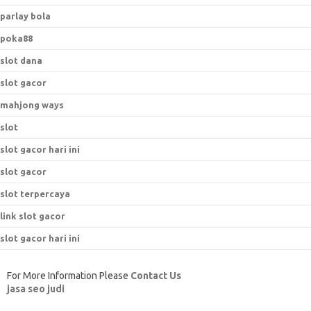
parlay bola
poka88
slot dana
slot gacor
mahjong ways
slot
slot gacor hari ini
slot gacor
slot terpercaya
link slot gacor
slot gacor hari ini
For More Information Please
Contact Us
jasa seo judi