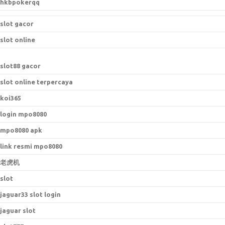
hkbpokerqq
slot gacor
slot online
slot88 gacor
slot online terpercaya
koi365
login mpo8080
mpo8080 apk
link resmi mpo8080
老虎机
slot
jaguar33 slot login
jaguar slot