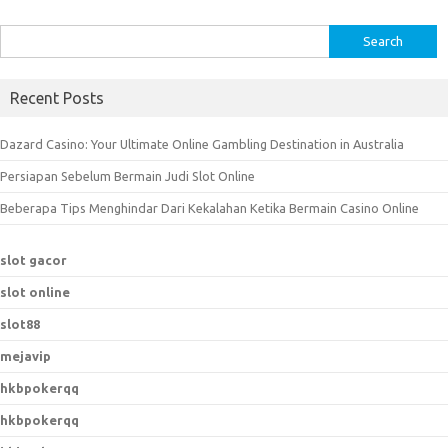
S
e
a
Recent Posts
r
c
Dazard Casino: Your Ultimate Online Gambling Destination in Australia
h
Persiapan Sebelum Bermain Judi Slot Online
f
o
Beberapa Tips Menghindar Dari Kekalahan Ketika Bermain Casino Online
r
:
slot gacor
slot online
slot88
mejavip
hkbpokerqq
hkbpokerqq