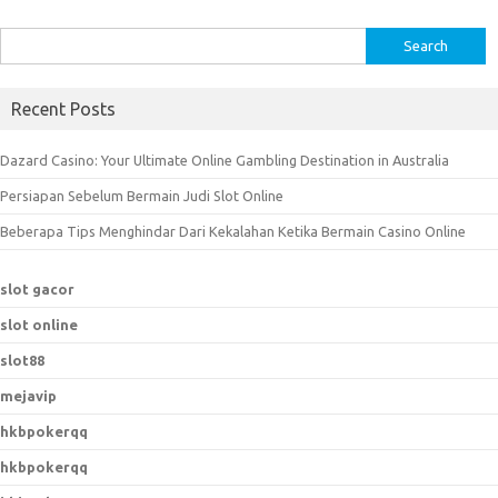
S
e
a
Recent Posts
r
c
Dazard Casino: Your Ultimate Online Gambling Destination in Australia
h
Persiapan Sebelum Bermain Judi Slot Online
f
o
Beberapa Tips Menghindar Dari Kekalahan Ketika Bermain Casino Online
r
:
slot gacor
slot online
slot88
mejavip
hkbpokerqq
hkbpokerqq