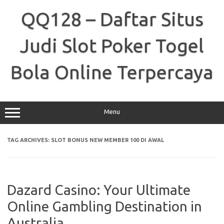
Skip
to
QQ128 – Daftar Situs
content
Judi Slot Poker Togel
Bola Online Terpercaya
Menu
TAG ARCHIVES:
SLOT BONUS NEW MEMBER 100 DI AWAL
Dazard Casino: Your Ultimate
Online Gambling Destination in
Australia