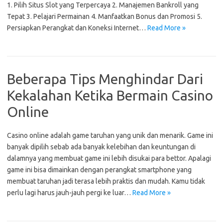
1. Pilih Situs Slot yang Terpercaya 2. Manajemen Bankroll yang
Tepat 3. Pelajari Permainan 4. Manfaatkan Bonus dan Promosi 5.
Persiapkan Perangkat dan Koneksi Internet…
Read More »
Beberapa Tips Menghindar Dari
Kekalahan Ketika Bermain Casino
Online
Casino online adalah game taruhan yang unik dan menarik. Game ini
banyak dipilih sebab ada banyak kelebihan dan keuntungan di
dalamnya yang membuat game ini lebih disukai para bettor. Apalagi
game ini bisa dimainkan dengan perangkat smartphone yang
membuat taruhan jadi terasa lebih praktis dan mudah. Kamu tidak
perlu lagi harus jauh-jauh pergi ke luar…
Read More »