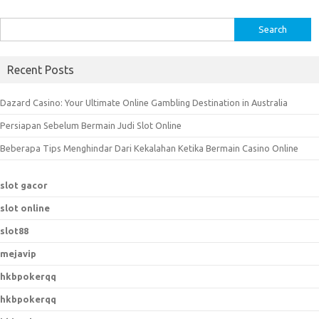
S
e
a
Recent Posts
r
c
Dazard Casino: Your Ultimate Online Gambling Destination in Australia
h
Persiapan Sebelum Bermain Judi Slot Online
f
o
Beberapa Tips Menghindar Dari Kekalahan Ketika Bermain Casino Online
r
:
slot gacor
slot online
slot88
mejavip
hkbpokerqq
hkbpokerqq