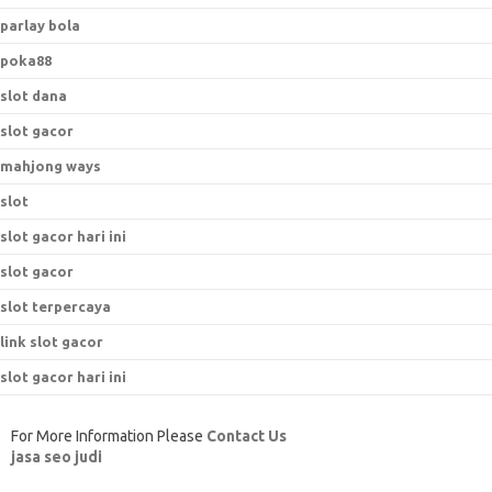
parlay bola
poka88
slot dana
slot gacor
mahjong ways
slot
slot gacor hari ini
slot gacor
slot terpercaya
link slot gacor
slot gacor hari ini
For More Information Please
Contact Us
jasa seo judi