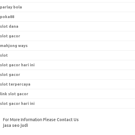
parlay bola
poka88
slot dana
slot gacor
mahjong ways
slot
slot gacor hari ini
slot gacor
slot terpercaya
link slot gacor
slot gacor hari ini
For More Information Please
Contact Us
jasa seo judi