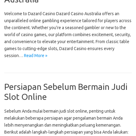
Welcome to Dazard Casino Dazard Casino Australia offers an
unparalleled online gambling experience tailored for players across
the continent. Whether you’re a seasoned gambler or new to the
world of casino games, our platform combines excitement, security,
and convenience to elevate your entertainment. From classic table
games to cutting-edge slots, Dazard Casino ensures every
session…
Read More »
Persiapan Sebelum Bermain Judi
Slot Online
Sebelum Anda mulai bermain judi slot online, penting untuk
melakukan beberapa persiapan agar pengalaman bermain Anda
lebih menyenangkan dan meningkatkan peluang kemenangan.
Berikut adalah langkah-langkah persiapan yang bisa Anda lakukan: