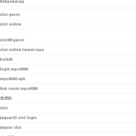
hkbpokerqq
slot gacor
slot online
slot88 gacor
slot online terpercaya
koi365
login mpo8080
mpo8080 apk
link resmi mpo8080
老虎机
slot
jaguar33 slot login
jaguar slot