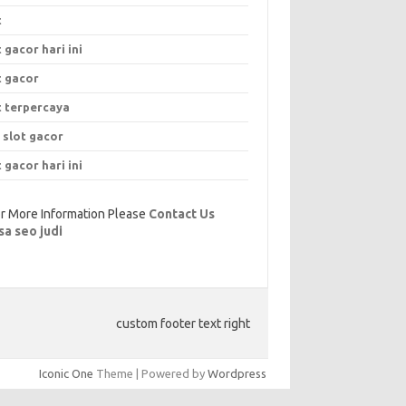
t
t gacor hari ini
t gacor
t terpercaya
k slot gacor
t gacor hari ini
r More Information Please
Contact Us
sa seo judi
custom footer text right
Iconic One
Theme | Powered by
Wordpress