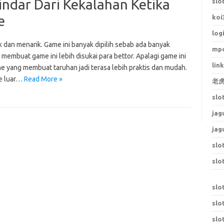
ndar Dari Kekalahan Ketika
slo
e
koi
log
 dan menarik. Game ini banyak dipilih sebab ada banyak
mpo
embuat game ini lebih disukai para bettor. Apalagi game ini
lin
 yang membuat taruhan jadi terasa lebih praktis dan mudah.
ke luar…
Read More »
老
slo
jag
jag
slo
slo
slo
slo
slo