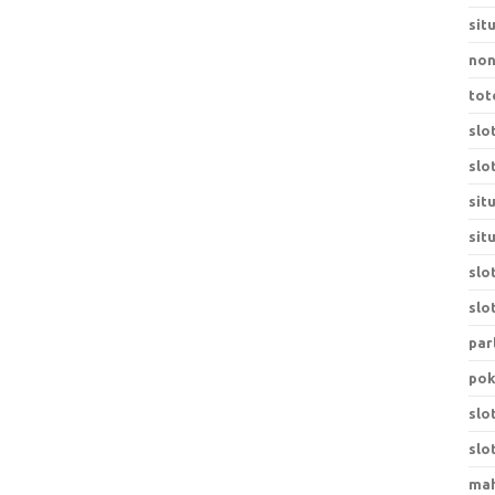
sit
non
tot
slo
slo
sit
sit
slo
slo
par
pok
slo
slo
mah