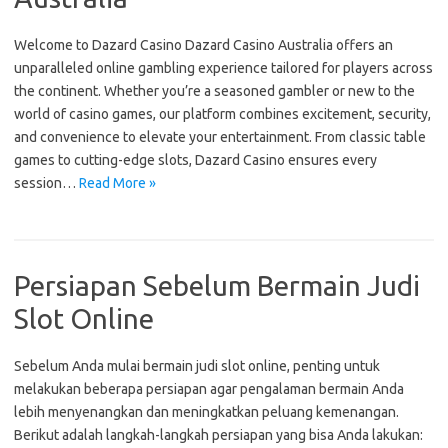
Welcome to Dazard Casino Dazard Casino Australia offers an
unparalleled online gambling experience tailored for players across
the continent. Whether you’re a seasoned gambler or new to the
world of casino games, our platform combines excitement, security,
and convenience to elevate your entertainment. From classic table
games to cutting-edge slots, Dazard Casino ensures every
session…
Read More »
Persiapan Sebelum Bermain Judi
Slot Online
Sebelum Anda mulai bermain judi slot online, penting untuk
melakukan beberapa persiapan agar pengalaman bermain Anda
lebih menyenangkan dan meningkatkan peluang kemenangan.
Berikut adalah langkah-langkah persiapan yang bisa Anda lakukan: