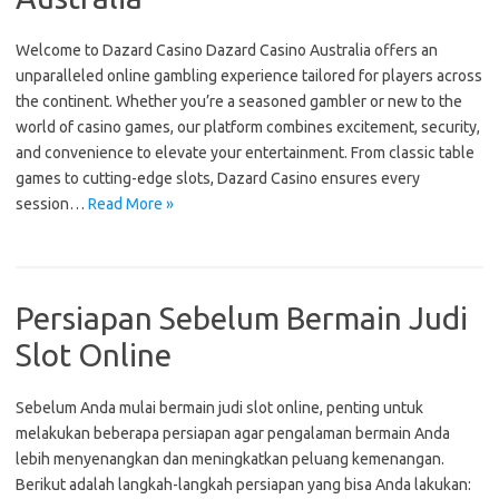
Welcome to Dazard Casino Dazard Casino Australia offers an
unparalleled online gambling experience tailored for players across
the continent. Whether you’re a seasoned gambler or new to the
world of casino games, our platform combines excitement, security,
and convenience to elevate your entertainment. From classic table
games to cutting-edge slots, Dazard Casino ensures every
session…
Read More »
Persiapan Sebelum Bermain Judi
Slot Online
Sebelum Anda mulai bermain judi slot online, penting untuk
melakukan beberapa persiapan agar pengalaman bermain Anda
lebih menyenangkan dan meningkatkan peluang kemenangan.
Berikut adalah langkah-langkah persiapan yang bisa Anda lakukan: