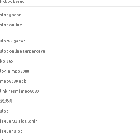
hkbpokerqq
slot gacor
slot online
slot88 gacor
slot online terpercaya
koi365
login mpo8080
mpo8080 apk
link resmi mpo8080
老虎机
slot
jaguar33 slot login
jaguar slot