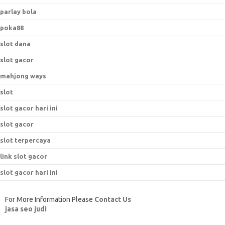
parlay bola
poka88
slot dana
slot gacor
mahjong ways
slot
slot gacor hari ini
slot gacor
slot terpercaya
link slot gacor
slot gacor hari ini
For More Information Please
Contact Us
jasa seo judi