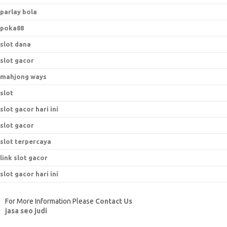
parlay bola
poka88
slot dana
slot gacor
mahjong ways
slot
slot gacor hari ini
slot gacor
slot terpercaya
link slot gacor
slot gacor hari ini
For More Information Please
Contact Us
jasa seo judi