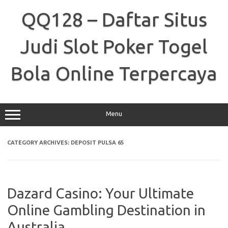
Skip
to
QQ128 – Daftar Situs
content
Judi Slot Poker Togel
Bola Online Terpercaya
Menu
CATEGORY ARCHIVES:
DEPOSIT PULSA 65
Dazard Casino: Your Ultimate
Online Gambling Destination in
Australia