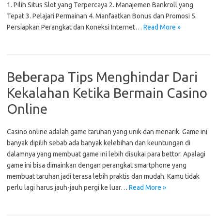
1. Pilih Situs Slot yang Terpercaya 2. Manajemen Bankroll yang
Tepat 3. Pelajari Permainan 4. Manfaatkan Bonus dan Promosi 5.
Persiapkan Perangkat dan Koneksi Internet…
Read More »
Beberapa Tips Menghindar Dari
Kekalahan Ketika Bermain Casino
Online
Casino online adalah game taruhan yang unik dan menarik. Game ini
banyak dipilih sebab ada banyak kelebihan dan keuntungan di
dalamnya yang membuat game ini lebih disukai para bettor. Apalagi
game ini bisa dimainkan dengan perangkat smartphone yang
membuat taruhan jadi terasa lebih praktis dan mudah. Kamu tidak
perlu lagi harus jauh-jauh pergi ke luar…
Read More »