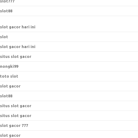
slot777
slot88
slot gacor hari ini
slot
slot gacor hari ini
situs slot gacor
nongki99
toto slot
slot gacor
slot88
situs slot gacor
situs slot gacor
slot gacor 777
slot gacor