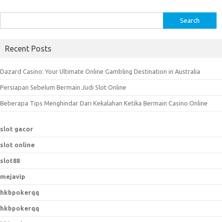
S
e
a
Recent Posts
r
c
Dazard Casino: Your Ultimate Online Gambling Destination in Australia
h
Persiapan Sebelum Bermain Judi Slot Online
f
o
Beberapa Tips Menghindar Dari Kekalahan Ketika Bermain Casino Online
r
:
slot gacor
slot online
slot88
mejavip
hkbpokerqq
hkbpokerqq