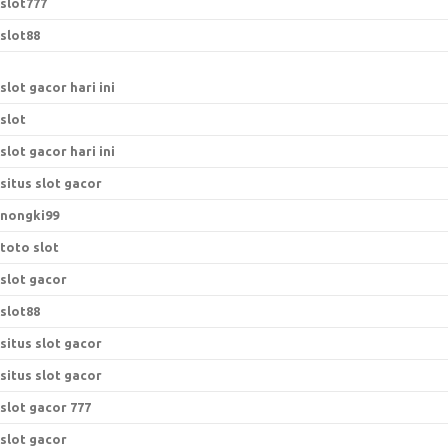
slot777
slot88
slot gacor hari ini
slot
slot gacor hari ini
situs slot gacor
nongki99
toto slot
slot gacor
slot88
situs slot gacor
situs slot gacor
slot gacor 777
slot gacor