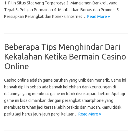
1. Pilih Situs Slot yang Terpercaya 2. Manajemen Bankroll yang
Tepat 3. Pelajari Permainan 4. Manfaatkan Bonus dan Promosi 5.
Persiapkan Perangkat dan Koneksi Internet…
Read More »
Beberapa Tips Menghindar Dari
Kekalahan Ketika Bermain Casino
Online
Casino online adalah game taruhan yang unik dan menarik. Game ini
banyak dipilih sebab ada banyak kelebihan dan keuntungan di
dalamnya yang membuat game ini lebih disukai para bettor. Apalagi
game ini bisa dimainkan dengan perangkat smartphone yang
membuat taruhan jadi terasa lebih praktis dan mudah. Kamu tidak
perlu lagi harus jauh-jauh pergi ke luar…
Read More »