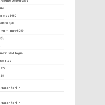
t online terpercaya
365
in mpo8080
8080 apk
k resmi mpo8080
虎机
t
uar33 slot login
uar slot
t777
t88
t gacor hari ini
t
t gacor hari ini