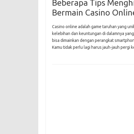
Beberapa Tips Menghi
Bermain Casino Onlin
Casino online adalah game taruhan yang unik
kelebihan dan keuntungan di dalamnya yang m
bisa dimainkan dengan perangkat smartphone
Kamu tidak perlu lagi harus jauh-jauh pergi 