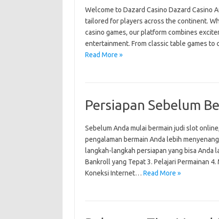
Welcome to Dazard Casino Dazard Casino Aus
tailored for players across the continent. 
casino games, our platform combines excite
entertainment. From classic table games to
Read More »
Persiapan Sebelum Be
Sebelum Anda mulai bermain judi slot onlin
pengalaman bermain Anda lebih menyenangk
langkah-langkah persiapan yang bisa Anda la
Bankroll yang Tepat 3. Pelajari Permainan 4
Koneksi Internet…
Read More »