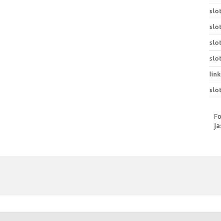
slo
slo
slo
slo
lin
slo
Fo
ja