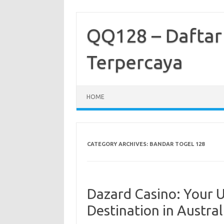
Skip
to
content
QQ128 – Daftar 
Terpercaya
HOME
CATEGORY ARCHIVES:
BANDAR TOGEL 128
Dazard Casino: Your 
Destination in Austral