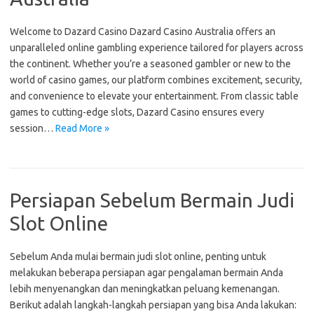
Welcome to Dazard Casino Dazard Casino Australia offers an
unparalleled online gambling experience tailored for players across
the continent. Whether you’re a seasoned gambler or new to the
world of casino games, our platform combines excitement, security,
and convenience to elevate your entertainment. From classic table
games to cutting-edge slots, Dazard Casino ensures every
session…
Read More »
Persiapan Sebelum Bermain Judi
Slot Online
Sebelum Anda mulai bermain judi slot online, penting untuk
melakukan beberapa persiapan agar pengalaman bermain Anda
lebih menyenangkan dan meningkatkan peluang kemenangan.
Berikut adalah langkah-langkah persiapan yang bisa Anda lakukan: