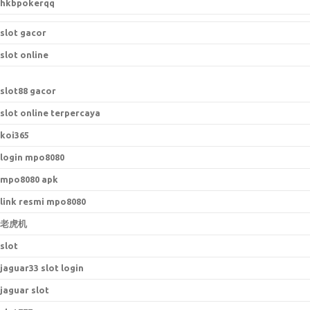
hkbpokerqq
slot gacor
slot online
slot88 gacor
slot online terpercaya
koi365
login mpo8080
mpo8080 apk
link resmi mpo8080
老虎机
slot
jaguar33 slot login
jaguar slot